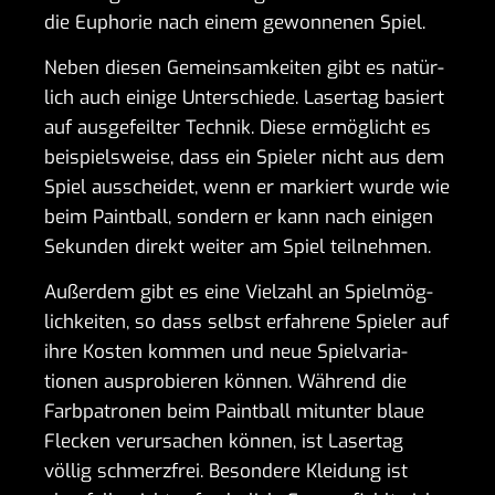
die Euphorie nach einem gewon­nenen Spiel.
Neben diesen Gemein­sam­keiten gibt es natür­
lich auch einige Unter­schiede. Lasertag basiert
auf ausge­feilter Technik. Diese ermög­licht es
beispiels­weise, dass ein Spieler nicht aus dem
Spiel ausscheidet, wenn er markiert wurde wie
beim Paint­ball, sondern er kann nach einigen
Sekunden direkt weiter am Spiel teil­nehmen.
Außerdem gibt es eine Viel­zahl an Spiel­mög­
lich­keiten, so dass selbst erfah­rene Spieler auf
ihre Kosten kommen und neue Spiel­va­ria­
tionen auspro­bieren können. Während die
Farb­pa­tronen beim Paint­ball mitunter blaue
Flecken verur­sa­chen können, ist Lasertag
völlig schmerz­frei. Beson­dere Klei­dung ist