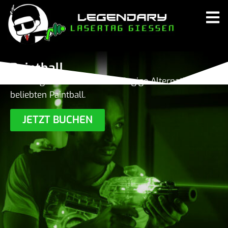
Paintball
Lasertag — die wetter­un­ab­hän­gige Alter­na­tive zum
beliebten Paint­ball.
JETZT BUCHEN