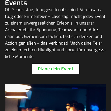
Events
Ob Geburtstag, Jung­ge­sel­len­ab­schied, Vereins­aus­
flug oder Firmen­feier – Lasertag macht jedes Event
zu einem unver­gess­li­chen Erlebnis. In unserer
Arena erlebt ihr Span­nung, Team­work und Adre­
nalin pur. Gemeinsam lachen, taktisch denken und
Action genießen – das verbindet! Mach deine Feier
zu einem echten High­light und sorgt für unver­gess­
liche Momente.
Plane dein Event