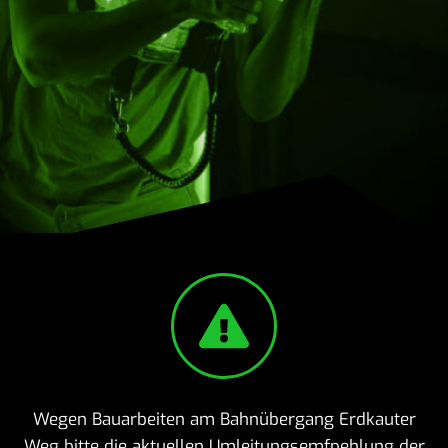
Wegen Bauar­beiten am Bahn­über­gang Erdkauter
Weg bitte die aktu­ellen Umlei­tungs­emfpeh­lung der