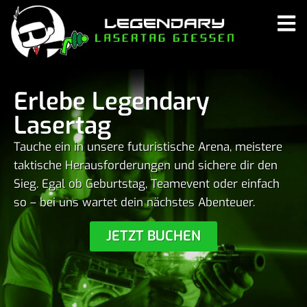
Erlebe Legendary
Lasertag
Tauche ein in unsere futu­ris­ti­sche Arena, meis­tere
takti­sche Heraus­for­de­rungen und sichere dir den
Sieg. Egal ob Geburtstag, Team­e­vent oder einfach
so – bei uns wartet dein nächstes Aben­teuer.
JETZT BUCHEN